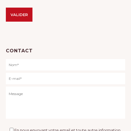
Veuillez laisser ce champ vide.
Alternative:
CONTACT
En nous envoyant votre email et toute autre information