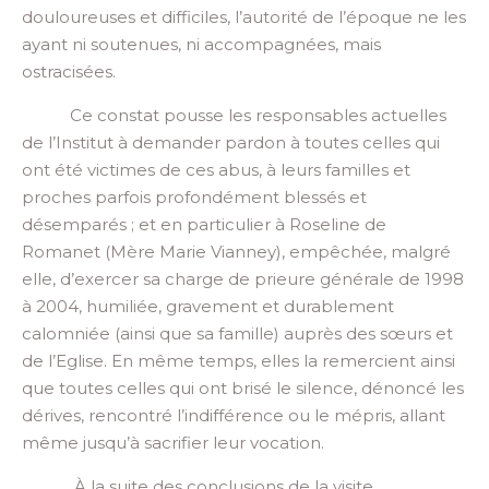
douloureuses
et difficiles
, l’autorité de l’époque
ne les
a
yant
ni soutenues, ni accompagnées, mais
ostracisées.
Ce constat
pousse
les responsables actuelles
de
l
’Institut
à demander pardon à toutes celles qui
ont été victimes de ces abus,
à
leurs familles
et
proches
parfois profondément blessés
et
désemparés
;
et en particulier à Roseline de
Romanet (Mère Marie Vianney), empêchée
,
malgré
elle
,
d’exercer
sa charge de prieure générale de 1998
à 2004, humiliée, gravement et durablement
calomniée (ainsi que sa famille) auprès des
sœurs et
de l’Eglise. En même temps, elles
la remercient ainsi
que toutes celles qui ont brisé le silence, dénoncé les
dérives, rencontré l’indifférence ou le mépris
,
allant
même jusqu’à sacrifier leur vocation.
À la suite des
conclusions de la visite