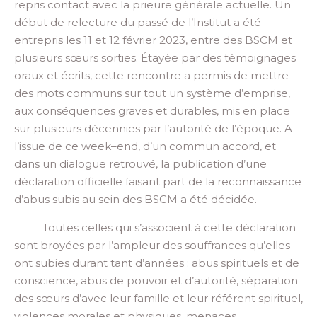
repris contact avec la prieure générale actuelle. Un
début de relecture du passé de
l’Institut
a été
entrepris les 11 et 12 février 2023,
entre des BSCM et
plusieurs
sœurs sorties. Étayée par des témoignages
oraux et écrits, cette rencontre a permis de mettre
des mots
communs
sur tout un système d’emprise,
aux conséquences graves et durables, mis en place
sur plusieurs décennies par l’autorité de l’époque
.
A
l’issue de ce week
–
end, d’un commun accord,
et
dans u
n
dialogue
retrouvé,
la publication d’une
déclaration
officielle faisant part
de la reconnaissance
d’abus
subis au sein des BSCM a été décidée
.
Toutes celles qui s’associent à
cette déclaration
sont
broyées
par l’ampleur des souffrances qu’elles
ont subies durant tant d’années : abus spirituels et de
conscience, abus de pouvoir et d’autorité, séparation
des sœurs d’avec leur
famille et
leur
référent
spirituel,
violences morales et physiques, menaces,