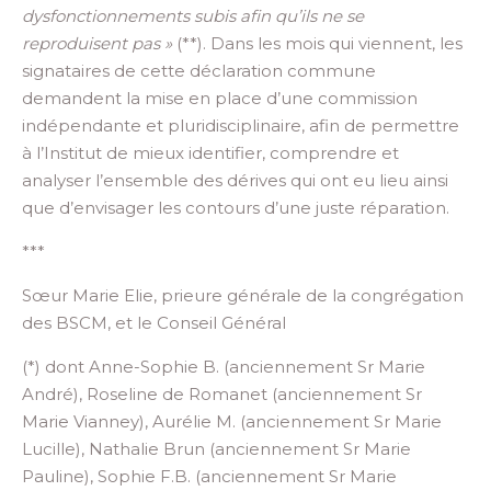
dysfonctionnements subis afin qu’ils ne se
reproduisent pas
»
(**). Dans les mois qui viennent,
les
signataires de ce
tte déclaration
commun
e
demandent
la mise en place d’une commission
indépendante et pluridisciplinaire
,
afin de permettre
à l’Institut d
e mieux
identifier, comprendre et
analyser l’ensemble
des dérives qui ont eu lieu
ainsi
que d’envisager les contours d’une juste réparation.
***
Sœur Marie Elie, prieure générale de la congrégation
des BSCM,
et le Conseil Général
(*) dont Anne-Sophi
e
B. (anciennement Sr Marie
André)
,
Roseline
de Romanet (anciennement Sr
Marie Vianney),
Aurélie
M. (anciennement Sr Marie
Lucille),
Nathalie
Brun (anciennement Sr Marie
Pauline)
, Sophie
F.
B. (anciennement Sr Marie