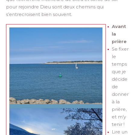
pour rejoindre Dieu sont deux chemins qui
s’entrecroisent bien souvent.
Avant
la
prière
Se fixer
le
temps
que je
décide
de
donner
à la
prière,
et m’y
tenir !
Lire un